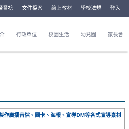
榮譽榜
文件檔案
線上教材
學校法規
登入
介
行政單位
校園生活
幼兒園
家長會
已製作廣播音檔、圖卡、海報、宣導DM等各式宣導素材