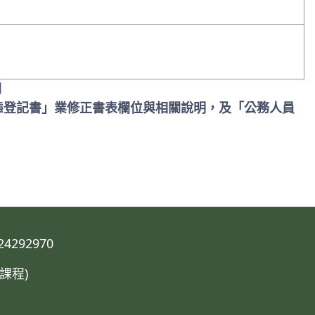
閱
態登記書」業修正書表欄位與相關說明，及「公務人員
292970
課程)