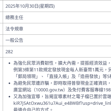
2025年10月30日(星期四)
總務主任
法令規章
一般公告
282
為強化民眾消費韌性，擴大內需，提振經濟效益
例第3條第11款規定發放現金每人新臺幣1萬元，
「郵局領現」、「直接入帳」及「造冊發放」等5
為避免民眾遭詐騙，即時取得普發現金正確資訊
廣宣網站（10000.gov.tw）及免付費客服專線198
又為加強宣導，旨揭宣導素材之電子檔已置於雲端（https://d
kiR7jSAtOxwu361u7Aui_e48WBf?usp
最適合自己的方式。