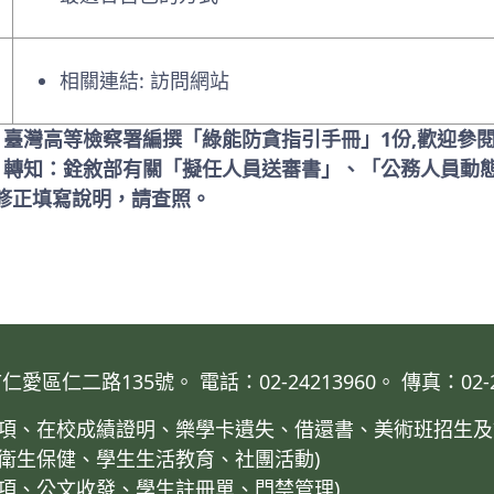
相關連結:
訪問網站
: 臺灣高等檢察署編撰「綠能防貪指引手冊」1份,歡迎參
: 轉知：銓敘部有關「擬任人員送審書」、「公務人員動
修正填寫說明，請查照。
仁二路135號。 電話：02-24213960。 傳真：02-24
業事項、在校成績證明、樂學卡遺失、借還書、美術班招生及
、衛生保健、學生生活教育、社團活動)
事項、公文收發、學生註冊單、門禁管理)