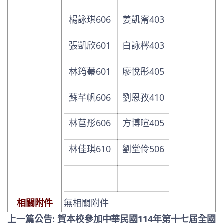
楊詠琪606
姜凱甯403
張凱欣601
白詠梣403
林筠蓁601
廖悅彤405
蘇芊帆606
劉恩孜410
林苢彤606
方博暄405
林佳琪610
劉堂伶506
相關附件
無相關附件
上一篇公告: 賀本校參加中華民國114年第十七屆全國