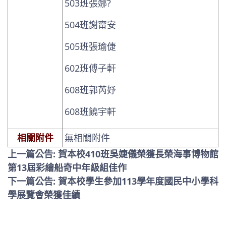
503班張娜?
504班謝甯安
505班張瑜倢
602班傅子軒
608班郭芮妤
608班饒宇軒
相關附件
無相關附件
上一篇公告: 賀本校410班吳婕儀榮獲長榮海事博物館
第13屆彩繪船奇中年級組佳作
下一篇公告: 賀本校學生參加113學年度國民中小學科
學展覽會榮獲佳績