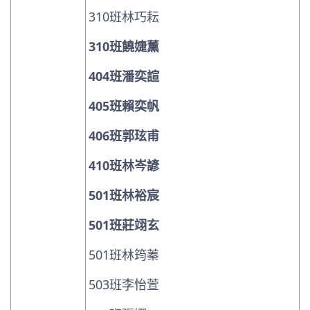
310班林巧耘
310班饒婕薰
404班潘奕諠
405班賴奕帆
406班郭玹甫
410班林岑諺
501班林裕宸
501班莊翊玄
501班林筠蓁
503班李怡萱