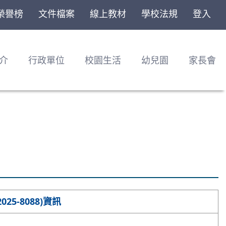
榮譽榜
文件檔案
線上教材
學校法規
登入
介
行政單位
校園生活
幼兒園
家長會
25-8088)資訊