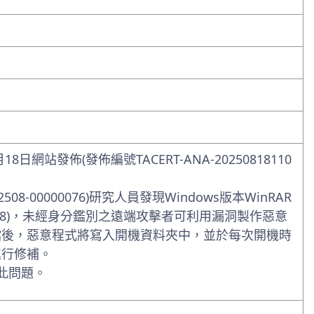
日網站發佈(發佈編號TACERT-ANA-20250818110
08-00000076)研究人員發現Windows版本WinRAR
2025-8088)，未經身分鑑別之遠端攻擊者可利用漏洞製作惡意
檔後，惡意程式將寫入開機資料夾中，並於每次開機時
進行修補。
復此問題。