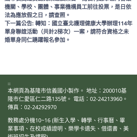
機關、學校、團體、事業機構員工前往投票，是日依
法為應放假之日，請查照。
下一篇公告: 轉知：國立臺北護理健康大學辦理114年
單身聯誼活動（共計2梯次）一案，請符合資格之未
婚單身同仁踴躍報名參加。
:::
本網頁為基隆市信義國小製作。 地址：200010基
隆市仁愛區仁二路135號。 電話：02-24213960。
傳真：02-24292970
教務處分機10~16 (新生入學、轉學、行事曆、畢
業事項、在校成績證明、樂學卡遺失、借還書、美
術班招生及課程)