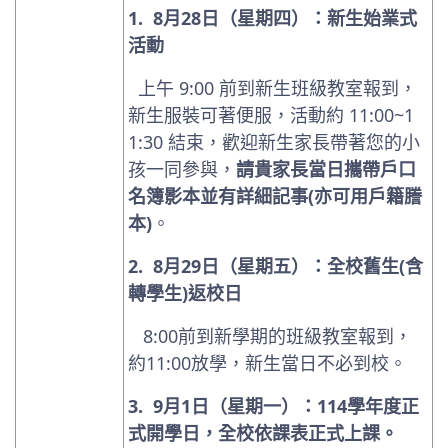
1.
8
月
28
日（星期四）：新生始業式
活動
上午
9:00
前到新生班級教室報到，
新生服裝可著便服，活動約
11:00~1
1:30
結束，歡迎新生家長帶著您的小
孩一同參與，
請貴家長當日
攜帶戶口
名簿影本並有詳細記事
(
亦可用戶籍謄
本
)
。
2.
8
月
29
日（星期五）：全校舊生
(
含
轉學生
)
返校日
8:00
前到新學期的班級教室報到，
約
11:00
放學，新生當日不必到校。
3.
9
月
1
日（星期一）：
114
學年度正
式開學日，全校依課表正式上課。