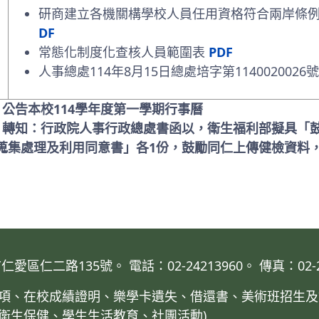
研商建立各機關構學校人員任用資格符合兩岸條例相
DF
常態化制度化查核人員範圍表
PDF
人事總處114年8月15日總處培字第1140020026
 公告本校114學年度第一學期行事曆
: 轉知：行政院人事行政總處書函以，衛生福利部擬具「
蒐集處理及利用同意書」各1份，鼓勵同仁上傳健檢資料
仁二路135號。 電話：02-24213960。 傳真：02-24
業事項、在校成績證明、樂學卡遺失、借還書、美術班招生及
、衛生保健、學生生活教育、社團活動)