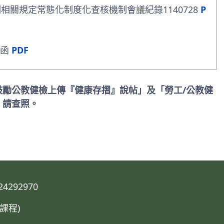
關規定常態化制度化查核機制會議紀錄1140728
P
號函
PDF
鼓勵公教健檢上傳『健康存摺』說帖」及「勞工/公教健
，請查照。
292970
課程)