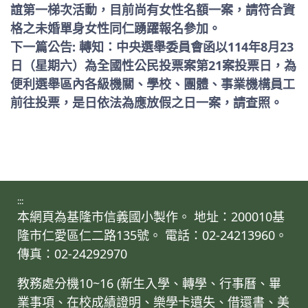
誼第一梯次活動，目前尚有女性名額一案，請符合資
格之未婚單身女性同仁踴躍報名參加。
下一篇公告: 轉知：中央選舉委員會函以114年8月23
日（星期六）為全國性公民投票案第21案投票日，為
便利選舉區內各級機關、學校、團體、事業機構員工
前往投票，是日依法為應放假之日一案，請查照。
:::
本網頁為基隆市信義國小製作。 地址：200010基
隆市仁愛區仁二路135號。 電話：02-24213960。
傳真：02-24292970
教務處分機10~16 (新生入學、轉學、行事曆、畢
業事項、在校成績證明、樂學卡遺失、借還書、美