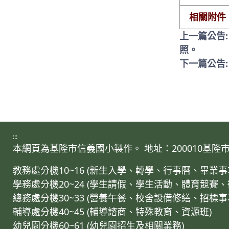
相關附件
上一篇公告
照。
下一篇公告
:::
本網頁為基隆市信義國小製作。 地址：200010基隆市仁愛區
教務處分機10~16 (新生入學、轉學、行事曆、畢
學務處分機20~24 (學生請假、學生活動、體育競賽
總務處分機30~33 (營養午餐、校舍設備修繕、招標
輔導處分機40~45 (輔導諮商、特殊教育、資源班)
幼兒園分機60~61 (幼兒園招生及相關業務)