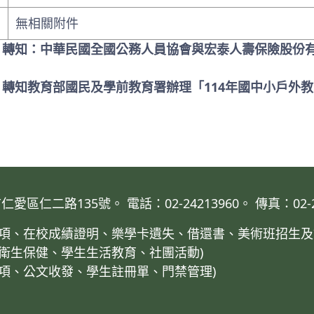
無相關附件
: 轉知：中華民國全國公務人員協會與宏泰人壽保險股份
: 轉知教育部國民及學前教育署辦理「114年國中小戶外
仁二路135號。 電話：02-24213960。 傳真：02-24
業事項、在校成績證明、樂學卡遺失、借還書、美術班招生及
、衛生保健、學生生活教育、社團活動)
事項、公文收發、學生註冊單、門禁管理)