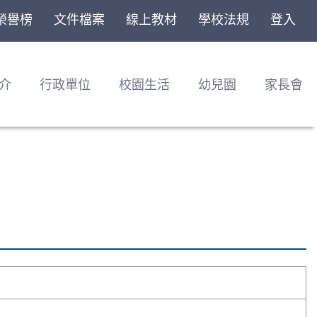
榮譽榜
文件檔案
線上教材
學校法規
登入
介
行政單位
校園生活
幼兒園
家長會