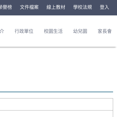
榮譽榜
文件檔案
線上教材
學校法規
登入
介
行政單位
校園生活
幼兒園
家長會