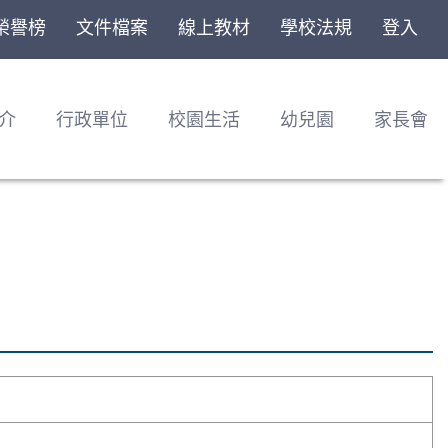
榮譽榜
文件檔案
線上教材
學校法規
登入
介
行政單位
校園生活
幼兒園
家長會