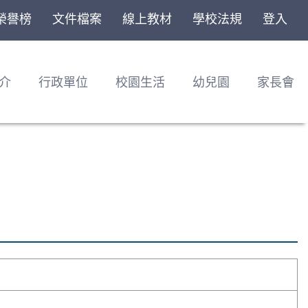
榮譽榜
文件檔案
線上教材
學校法規
登入
介
行政單位
校園生活
幼兒園
家長會