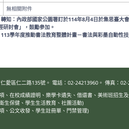
無相關附件
: 轉知：內政部國家公園署訂於114年8月4日於集思臺
徑研討會」，鼓勵參加。
: 113學年度推動書法教育整體計畫－書法與彩墨自動性
仁二路135號。 電話：02-24213960。 傳真：02-24
業事項、在校成績證明、樂學卡遺失、借還書、美術班招生及
、衛生保健、學生生活教育、社團活動)
事項、公文收發、學生註冊單、門禁管理)