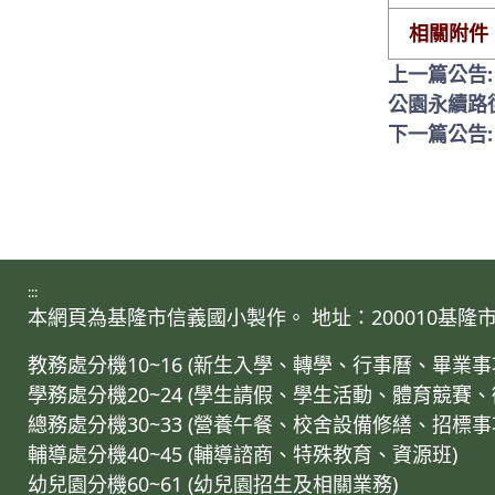
相關附件
上一篇公告
公園永續路
下一篇公告
:::
本網頁為基隆市信義國小製作。 地址：200010基隆市仁愛區
教務處分機10~16 (新生入學、轉學、行事曆、畢
學務處分機20~24 (學生請假、學生活動、體育競賽
總務處分機30~33 (營養午餐、校舍設備修繕、招標
輔導處分機40~45 (輔導諮商、特殊教育、資源班)
幼兒園分機60~61 (幼兒園招生及相關業務)