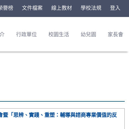
榮譽榜
文件檔案
線上教材
學校法規
登入
介
行政單位
校園生活
幼兒園
家長會
年會暨「思辨、實踐、重塑：輔導與諮商專業價值的反