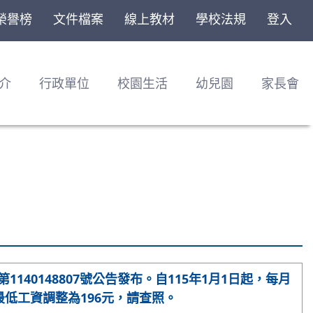
榮譽榜
文件檔案
線上教材
學校法規
登入
介
行政單位
校園生活
幼兒園
家長會
1140148807號公告發布。自115年1月1日起，每月
最低工資調整為196元，請查照。