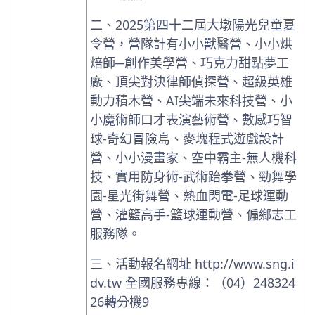
二、2025第四十二屆大墩陽光兒童夏
令營，營隊計有小小獸醫營、小小烘
焙師─創作美學營、巧克力甜點夢工
廠、頂尖對決律師偵探營、超級英雄
動力積木營、AI尖端未來科技營、小
小魔術師口才表演藝術營、數感巧智
球-奇幻冒險島、麥塊程式遊戲設計
營、小小漫畫家、空中霸主-無人機科
技、實用防身術-武術跆拳營、勁舞學
園-星光街舞營、熱血閃電-足球運動
營、灌籃高手-籃球運動營、偏鄉志工
服務隊。
三、活動報名網址 http://www.sng.i
dv.tw 全國服務專線：（04）248324
26轉分機9