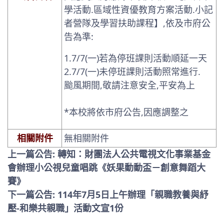
學活動.區域性資優教育方案活動.小記
者營隊及學習扶助課程
】
,
依
及市府公
告為準:
1.7/7(一)若為停班課則活動順延一天
2.7/7(一)未停班課則活動照常進行.
颱風期間,敬請注意安全,平安為上
*本校將依市府公告,因應調整之
相關附件
無相關附件
上一篇公告: 轉知：財團法人公共電視文化事業基金
會辦理小公視兒童唱跳《妖果動動盃－創意舞蹈大
賽》
下一篇公告: 114年7月5日上午辦理「親職教養與紓
壓-和樂共親職」活動文宣1份